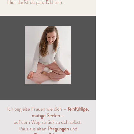
Hier darfst du ganz DU sein.
Ich begleite Frauen wie dich –
feinfühlige,
mutige Seelen
–
auf dem Weg zurück zu sich selbst.
Raus aus alten
Prägungen
und